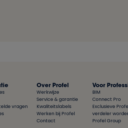
tie
Over Profel
Voor Profess
ies
Werkwijze
BIM
Service & garantie
Connect Pro
telde vragen
Kwaliteitslabels
Exclusieve Profe
es
Werken bij Profel
verdeler worde
Contact
Profel Group