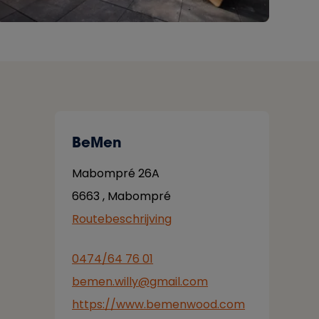
BeMen
Mabompré 26A
6663
,
Mabompré
Routebeschrijving
0474/64 76 01
bemen.willy@gmail.com
https://www.bemenwood.com