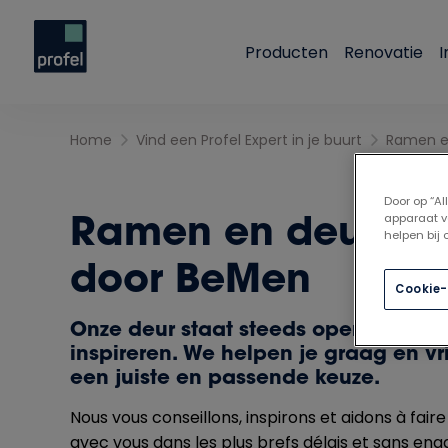
Producten
Renovatie
I
Home
Vind een Profel Expert in je buurt
Ramen e
Door op “A
Ramen en deuren 
apparaat v
helpen bij
door BeMen
Cookie-
Onze deur staat steeds open om je t
inspireren. We helpen je graag en vr
een juiste en passende keuze.
Nous vous conseillons, inspirons et aidons à fai
avec vous dans les plus brefs délais et sans en