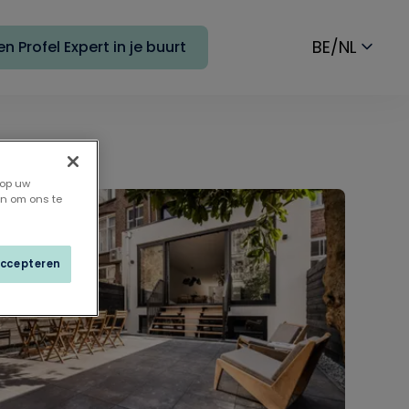
BE/NL
n Profel Expert in je buurt
 op uw
en om ons te
accepteren