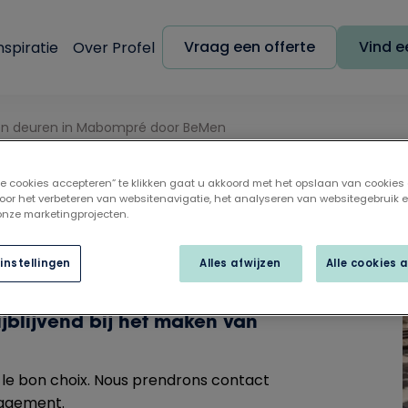
Vraag een offerte
Vind ee
nspiratie
Over Profel
n deuren in Mabompré door BeMen
lle cookies accepteren” te klikken gaat u akkoord met het opslaan van cookies
in Mabompré
oor het verbeteren van websitenavigatie, het analyseren van websitegebruik 
 onze marketingprojecten.
instellingen
Alles afwijzen
Alle cookies 
e adviseren, begeleiden en te
ijblijvend bij het maken van
re le bon choix. Nous prendrons contact
gagement.