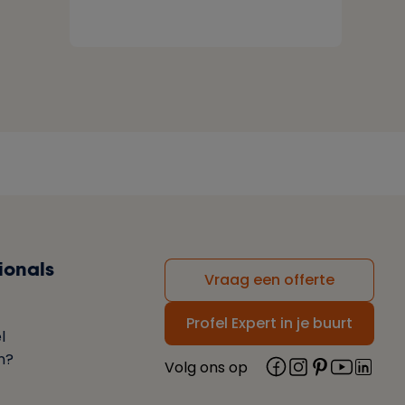
ionals
Vraag een offerte
Profel Expert in je buurt
l
n?
Volg ons op