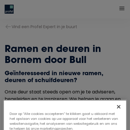
Vind een Profel Expert in je buurt
Ramen en deuren in
Bornem door Bull
Geïnteresseerd in nieuwe ramen,
deuren of schuifdeuren?
Onze deur staat steeds open om je te adviseren,
begeleiden en te inspireren. We helpen je graag en
vrijblijvend bij het maken van een juiste en passende
keuze.
Door op “Alle cookies accepteren” te klikken gaat u akkoord met
het opslaan van cookies op uw apparaat voor het verbeteren van
websitenavigatie, het analyseren van websitegebruik en om ons
te helpen bij onze marketingprojecten.