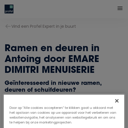
Vind een Profel Expert in je buurt
Ramen en deuren in
Antoing door EMARE
DIMITRI MENUISERIE
Geïnteresseerd in nieuwe ramen,
deuren of schuifdeuren?
Onze deur staat steeds open om je te adviseren,
begeleiden en te inspireren. We helpen je graag en
Door op “Alle cookies accepteren” te klikken gaat u akkoord met
het opslaan van cookies op uw apparaat voor het verbeteren van
vrijblijvend bij het maken van een juiste en passende
websitenavigatie, het analyseren van websitegebruik en om ons
keuze.
te helpen bij onze marketingprojecten.