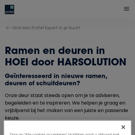
Vind een Profel Expert in je buurt
Ramen en deuren in
HOEI door HARSOLUTION
Geïnteresseerd in nieuwe ramen,
deuren of schuifdeuren?
Onze deur staat steeds open om je te adviseren,
begeleiden en te inspireren. We helpen je graag en
vrijblijvend bij het maken van een juiste en passende
keuze.
Door op “Alle cookies accepteren” te klikken gaat u akkoord met