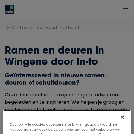
Vind een Profel Expert in je buurt
Ramen en deuren in
Wingene door In-to
Geïnteresseerd in nieuwe ramen,
deuren of schuifdeuren?
Onze deur staat steeds open om je te adviseren,
begeleiden en te inspireren. We helpen je graag en
vrijblijvend bij het maken van een juiste en passende
keuze.
Door op “Alle cookies accepteren” te klikken gaat u akkoord met
het opslaan van cookies op uw apparaat voor het verbeteren van