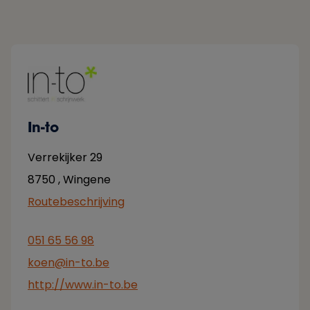
In-to
Verrekijker 29
8750
,
Wingene
Routebeschrijving
051 65 56 98
koen@in-to.be
http://www.in-to.be