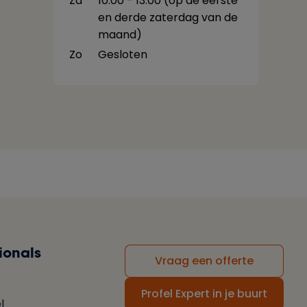
Za
10:00 - 13:00 (op de eerste
en derde zaterdag van de
maand)
Zo
Gesloten
ionals
Vraag een offerte
Profel Expert in je buurt
l