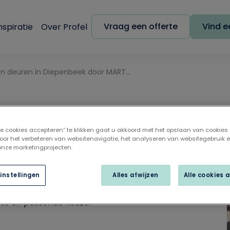
Vraag een offerte
Vind ee
nspiratie
Over Profel
Ramen en deuren in Diepenbeek door MARTENS RMD
in Diepenbeek
lle cookies accepteren” te klikken gaat u akkoord met het opslaan van cookies
D
oor het verbeteren van websitenavigatie, het analyseren van websitegebruik 
 onze marketingprojecten.
uren of schuifdeuren?
instellingen
Alles afwijzen
Alle cookies 
, begeleiden en te inspireren. We helpen
iste en passende keuze.