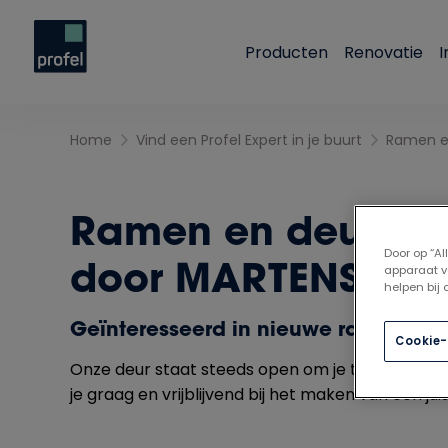
Producten
Renovatie
I
Home
Vind een Profel Expert in je buurt
Ramen en deuren 
Door op “A
door MARTENS RM
apparaat v
helpen bij
Geïnteresseerd in nieuwe ramen, de
Cookie-
Onze deur staat steeds open om je te adviseren
je graag en vrijblijvend bij het maken van een ju