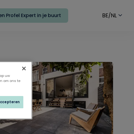
BE/NL
n Profel Expert in je buurt
 op uw
en om ons te
accepteren