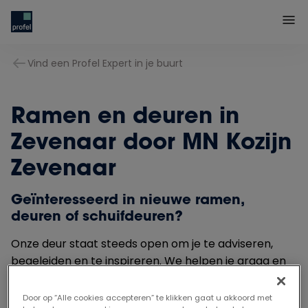
Vind een Profel Expert in je buurt
Ramen en deuren in
Zevenaar door MN Kozijn
Zevenaar
Geïnteresseerd in nieuwe ramen,
deuren of schuifdeuren?
Onze deur staat steeds open om je te adviseren,
begeleiden en te inspireren. We helpen je graag en
vrijblijvend bij het maken van een juiste en passende
keuze.
Door op “Alle cookies accepteren” te klikken gaat u akkoord met