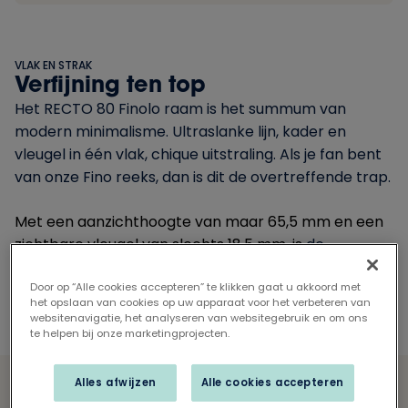
VLAK EN STRAK
Verfijning ten top
Het RECTO 80 Finolo raam is het summum van
modern minimalisme. Ultraslanke lijn, kader en
vleugel in één vlak, chique uitstraling. Als je fan bent
van onze Fino reeks, dan is dit de overtreffende trap.
Met een aanzichthoogte van maar 65,5 mm en een
zichtbare vleugel van slechts 18,5 mm, is
de
benaming “ultraslank” meer dan terecht.
Door op “Alle cookies accepteren” te klikken gaat u akkoord met
het opslaan van cookies op uw apparaat voor het verbeteren van
websitenavigatie, het analyseren van websitegebruik en om ons
te helpen bij onze marketingprojecten.
Alles afwijzen
Alle cookies accepteren