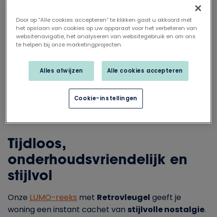
met de praktische voordelen van
hoogwaardig kunststof. Denk aan sierlijke
Door op “Alle cookies accepteren” te klikken gaat u akkoord met
het opslaan van cookies op uw apparaat voor het verbeteren van
profileringen, elegante glasverdelingen en
websitenavigatie, het analyseren van websitegebruik en om ons
warme kleuren – allemaal zonder in te boeten
te helpen bij onze marketingprojecten.
op duurzaamheid of isolatie. Ideaal voor
landelijke woningen, pastorijstijl of klassieke
Alles afwijzen
Alle cookies accepteren
renovaties, waarbij charme en karakter
centraal staan.
Cookie-instellingen
Tijdloos,
onderhoudsvriendelijk en
stijlvol
Onze
LUMO-reeks
met
Retrovleugel
geeft je
woning een instant cachet van
stijlvolle nostalgie
.