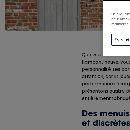
En cliquant
pour amélio
marketing.
Paramèt
Que vous rénoviez un
flambant neuve, vous
personnalité. Les po
attention, car ils jou
performances énergét
présentons quatre pr
entièrement fabriqué
Des menuise
et discrète