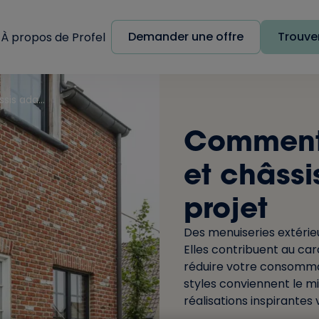
Demander une offre
Trouver
À propos de Profel
Comment trouver les portes et châssis adaptés à votre projet
Comment 
et châssi
projet
Des menuiseries extérieu
Elles contribuent au ca
réduire votre consommat
styles conviennent le mi
réalisations inspirantes 