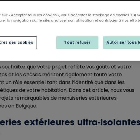
 sur « Accepter tous les cookies », vous acceptez le stockage de cookies sur v
rer la navigation sur le site, analyser son utilisation et contribuer à nos effort
res des cookies
Tout refuser
Autoriser tous 
e habitation existante ou fassiez construire une maison
 souhaitez que votre projet reflète vos goûts et votre
rtes et les châssis méritent également toute votre
ent un rôle essentiel tant dans l’identité que dans les
iques de votre habitation. Dans cet article, nous vous
ojets remarquables de menuiseries extérieures,
es en Belgique.
ries extérieures ultra-isolante
s