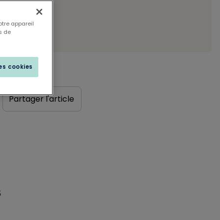
otre appareil
s de
les cookies
Partager l'article
s