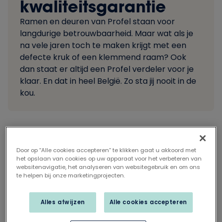
kwaliteitsgarantie
Ramen en deuren van Profel staan voor
langdurige betrouwbaarheid. Maar wat als je
na vele jaren toch te maken krijgt met een
defecte kruk of een klemmend raam? Ook
dan staat er altijd een Profel verdeler voor je
klaar. En dat in heel België. Zo sta jij nooit in de
kou.
Door op “Alle cookies accepteren” te klikken gaat u akkoord met
Deel dit artikel op
het opslaan van cookies op uw apparaat voor het verbeteren van
websitenavigatie, het analyseren van websitegebruik en om ons
Deskundige hulp dankzij
te helpen bij onze marketingprojecten.
Profel Expert
Alles afwijzen
Alle cookies accepteren
Jij kiest voor
ramen
en
deuren
van Profel omdat je