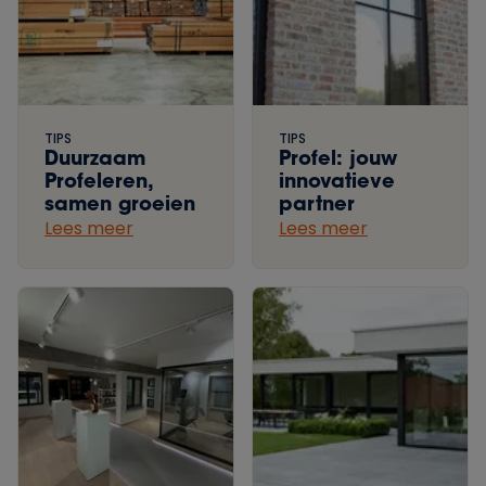
TIPS
TIPS
Duurzaam
Profel: jouw
Profeleren,
innovatieve
samen groeien
partner
Lees meer
Lees meer