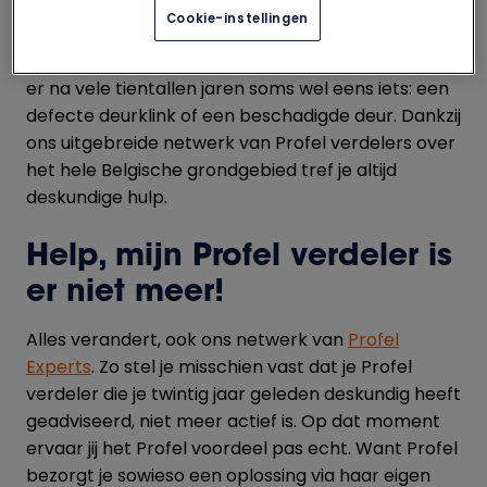
kwaliteit belangrijk vindt. Daarom investeer je in
Cookie-instellingen
kwaliteitsvolle producten van eigen bodem. In
ramen en deuren die perfect werken. Toch hapert
er na vele tientallen jaren soms wel eens iets: een
defecte deurklink of een beschadigde deur. Dankzij
ons uitgebreide netwerk van Profel verdelers over
het hele Belgische grondgebied tref je altijd
deskundige hulp.
Help, mijn Profel verdeler is
er niet meer!
Alles verandert, ook ons netwerk van
Profel
Experts
. Zo stel je misschien vast dat je Profel
verdeler die je twintig jaar geleden deskundig heeft
geadviseerd, niet meer actief is. Op dat moment
ervaar jij het Profel voordeel pas echt. Want Profel
bezorgt je sowieso een oplossing via haar eigen