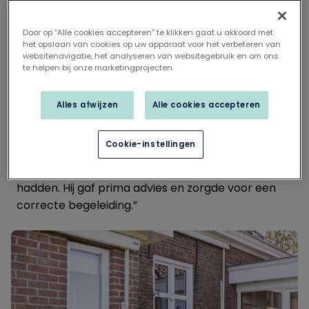
Alexander terug. Over één ding was hij heel zeker:
“Ik wilde absoluut blokramen, in houtlook, passend
Door op “Alle cookies accepteren” te klikken gaat u akkoord met
het opslaan van cookies op uw apparaat voor het verbeteren van
bij het karakter van de woning.”
websitenavigatie, het analyseren van websitegebruik en om ons
te helpen bij onze marketingprojecten.
Na meerdere offertes en gesprekken met
aannemers viel zijn keuze uiteindelijk op Profel
Alles afwijzen
Alle cookies accepteren
ramen. Alexander vertelt: “Het ging me vooral om
de combinatie van authentiek uitzicht, degelijke
Cookie-instellingen
uitvoering en meedenkend vakmanschap. De
Profel Expert had meteen door wat we nodig
hadden. Hij gaf prima advies en zorgde voor een
correcte begeleiding.”