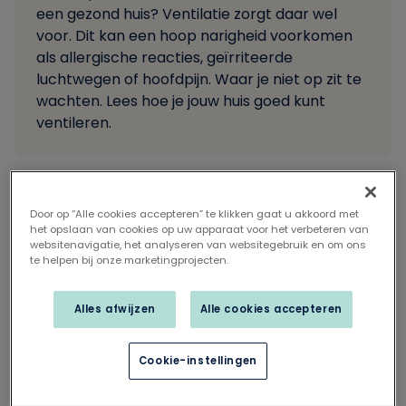
een gezond huis? Ventilatie zorgt daar wel
voor. Dit kan een hoop narigheid voorkomen
als allergische reacties, geïrriteerde
luchtwegen of hoofdpijn. Waar je niet op zit te
wachten. Lees hoe je jouw huis goed kunt
ventileren.
Door op “Alle cookies accepteren” te klikken gaat u akkoord met
het opslaan van cookies op uw apparaat voor het verbeteren van
Deel dit artikel op
websitenavigatie, het analyseren van websitegebruik en om ons
te helpen bij onze marketingprojecten.
Verschil ventilatie en
verluchting
Alles afwijzen
Alle cookies accepteren
Er zit een groot verschil tussen ventilatie en
Cookie-instellingen
verluchting. Ventileren is constant nieuwe
luchttoevoer in je woning. Het verbetert de