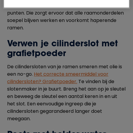
druppeltje zuurvrije olie op de scharnierende
punten. Die zorgt ervoor dat alle raamonderdelen
soepel blijven werken en voorkomt haperende
ramen.
Verwen je cilinderslot met
grafietpoeder
De cilindersloten van je ramen smeren met olie is
een no-go.
Het correcte smeermiddel voor
cilindersloten? Grafietpoeder.
Te vinden bij de
slotenmaker in je buurt. Breng het aan op je sleutel
en beweeg de sleutel een aantal keren in en uit
het slot. Een eenvoudige ingreep die je
cilindersloten gegarandeerd langer doet
meegaan.