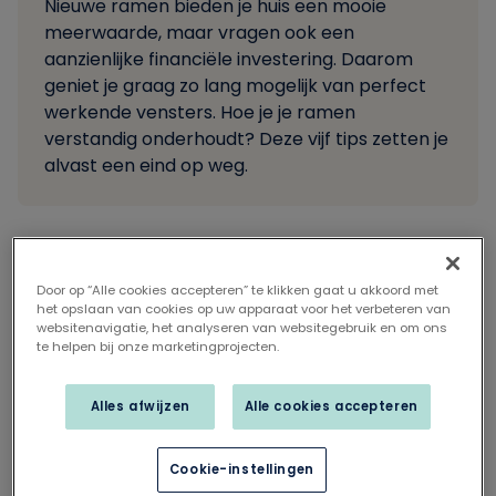
Nieuwe ramen bieden je huis een mooie
meerwaarde, maar vragen ook een
aanzienlijke financiële investering. Daarom
geniet je graag zo lang mogelijk van perfect
werkende vensters. Hoe je je ramen
verstandig onderhoudt? Deze vijf tips zetten je
alvast een eind op weg.
Door op “Alle cookies accepteren” te klikken gaat u akkoord met
Deel dit artikel op
het opslaan van cookies op uw apparaat voor het verbeteren van
websitenavigatie, het analyseren van websitegebruik en om ons
Slim smeren is de
te helpen bij onze marketingprojecten.
boodschap
Alles afwijzen
Alle cookies accepteren
Scharnieren, sloten, raambeslag en andere
bewegende delen van je ramen hebben minstens
Cookie-instellingen
één onderhoudsbeurt per jaar nodig. Voorzie een