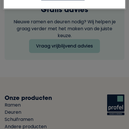
Gratis advies
Nieuwe ramen en deuren nodig? Wij helpen je
graag verder met het maken van de juiste
keuze.
Vraag vrijblijvend advies
Onze producten
Ramen
Deuren
Schuiframen
Andere producten