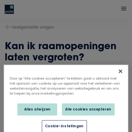
Veelgestelde vragen
Kan ik raamopeningen
laten vergroten?
Door op “Alle cookies accepteren” te klikken gaat u akkoord met
Ja, als de grotere openingen de stabiliteit van je
het opslaan van cookies op uw apparaat voor het verbeteren van
woning niet in gevaar brengen. Natuurlijk is het ene
websitenavigatie, het analyseren van websitegebruik en om ons
te helpen bij onze marketingprojecten.
gebouw het andere niet. Raadpleeg daarom bij
twijfel altijd eerst je architect of aannemer.
Alles afwijzen
Alle cookies accepteren
Cookie-instellingen