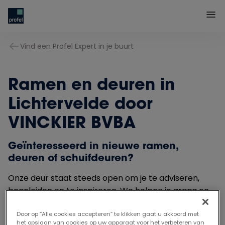
Vind een Profel Expert in je buurt
Ramen en deuren in
Lichtervelde door
VINCKIER BVBA
Geïnteresseerd in nieuwe ramen,
deuren of schuifdeuren?
Onze deur staat steeds open om je te adviseren,
begeleiden en te inspireren. We helpen je graag en
vrijblijvend bij het maken van een juiste en passende
Door op “Alle cookies accepteren” te klikken gaat u akkoord met
keuze.
het opslaan van cookies op uw apparaat voor het verbeteren van